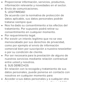
Proporcionar información, servicios, productos,
información relevante y novedades en el sector.
Envío de comunicaciones.
5. LEGITIMIDAD
De acuerdo con la normativa de protección de
datos aplicable, sus datos personales podrán
tratarse siempre que:
Nos ha dado su consentimiento a los efectos del
tratamiento. Por supuesto podrá retirar su
consentimiento en cualquier momento.
Por requerimiento legal.
Por exisitr un interés legítimo que no se vea
menoscabado por sus derechos de privacidad,
como por ejemplo el envío de información
comercial bien por suscripción a nuestra newsletter
o por su condición de cliente.
Por ser necesaria para la prestación de alguno de
nuestros servicios mediante relación contractual
entre usted y nosotros.
6. SUS DERECHOS
En relación con la recogida y tratamiento de sus
datos personales, puede ponerse en contacto con
nosotros en cualquier momento para:
Acceder a sus datos personales y a cualquier otra
información indicada en el Artículo 15.1 del RGPD.
Rectificar sus datos personales que sean inexactos
o estén incompletos de acuerdo con el Artículo 16
del RGPD.
Suprimir sus datos personales de acuerdo con el
Artículo 17 del RGPD.
Limitar el tratamiento de sus datos personales de
acuerdo con el Artículo 18 del RGPD.