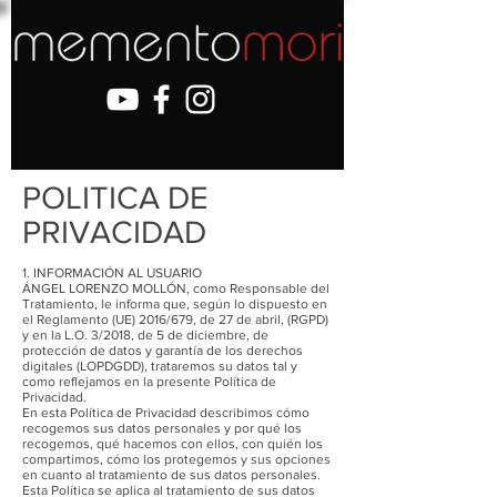
POLITICA DE
PRIVACIDAD
1. INFORMACIÓN AL USUARIO
ÁNGEL LORENZO MOLLÓN, como Responsable del
Tratamiento, le informa que, según lo dispuesto en
el Reglamento (UE) 2016/679, de 27 de abril, (RGPD)
y en la L.O. 3/2018, de 5 de diciembre, de
protección de datos y garantía de los derechos
digitales (LOPDGDD), trataremos su datos tal y
como reflejamos en la presente Política de
Privacidad.
En esta Política de Privacidad describimos cómo
recogemos sus datos personales y por qué los
recogemos, qué hacemos con ellos, con quién los
compartimos, cómo los protegemos y sus opciones
en cuanto al tratamiento de sus datos personales.
Esta Política se aplica al tratamiento de sus datos